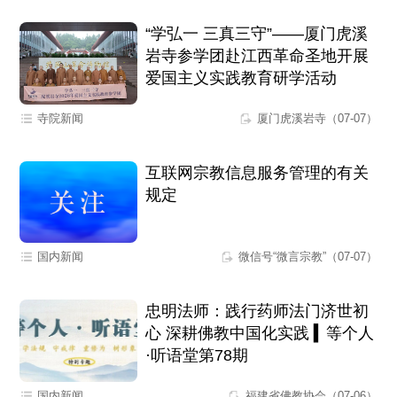
“学弘一 三真三守”——厦门虎溪
岩寺参学团赴江西革命圣地开展
爱国主义实践教育研学活动
寺院新闻
厦门虎溪岩寺（07-07）
互联网宗教信息服务管理的有关
规定
国内新闻
微信号“微言宗教”（07-07）
忠明法师：践行药师法门济世初
心 深耕佛教中国化实践 ▍等个人
·听语堂第78期
国内新闻
福建省佛教协会（07-06）