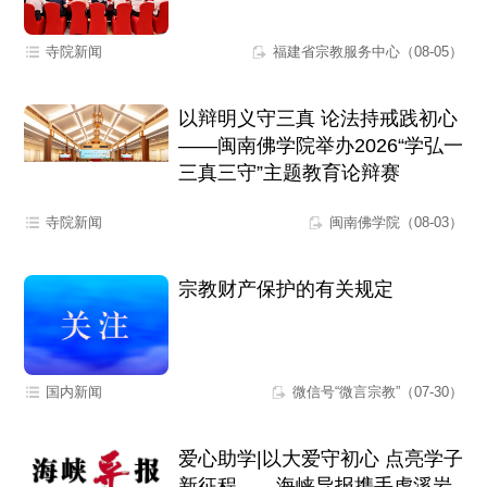
寺院新闻
福建省宗教服务中心（08-05）
以辩明义守三真 论法持戒践初心
——闽南佛学院举办2026“学弘一
三真三守”主题教育论辩赛
寺院新闻
闽南佛学院（08-03）
宗教财产保护的有关规定
国内新闻
微信号“微言宗教”（07-30）
爱心助学|以大爱守初心 点亮学子
新征程——海峡导报携手虎溪岩